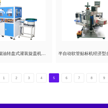
电子烟烟油转盘式灌装旋盖机单一瓶型高速机充填
1
2
3
4
5
6
7
8
9