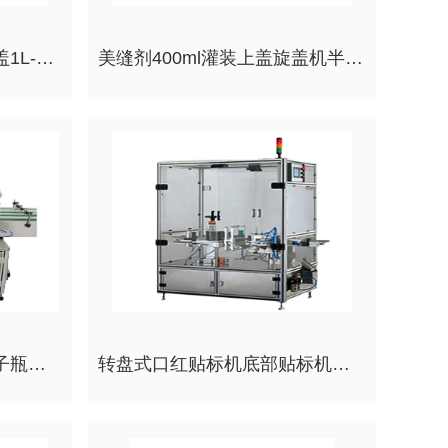
单头盒中袋灌装机灌装旋盖1L-25L袋子灌装旋盖机酒水红酒食用油灌装机
美缝剂400ml灌装上盖旋盖机半自动双头PU胶水玻璃胶灌装旋盖线
直线式定位贴标机锥度杯子瓶子不干胶贴标机爆米花杯标签机
转盘式口红贴标机底部贴标机高速高精度定制型贴标机