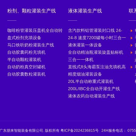
粉剂、颗粒灌装生产线
液体灌装生产线
联
咖啡粉管灌装压盖机全自动转
含汽饮料铝管灌装封口线 24-
盘式粉剂充填设备
24-8 速度7200罐每小时三合一
马口铁听奶粉灌装生产线
液体灌装一体设备
自动胶囊药粉充填机
全自动精油瓶灌装旋盖贴标机
半自动颗粒灌装机
三合一一体机
自动奶粉真空封罐机
直线式8头海霸泵注油充填机高
自动胶囊数粒灌装机
精度烟油灌装设备
20L半自动称重式灌装机
200L/IBC全自动开灌生产线
液体农药自动灌装生产线
4 © 广东朋来智能装备有限公司. 版权所有
粤ICP备2024236815号
24H服务电话： 0755