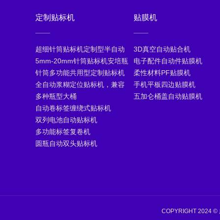
定制贴标机
贴膜机
超细针筒贴标机定制型半自动
3D真空自动贴合机
5mm-20mm针筒贴标机安培瓶
电子配件自动件贴膜机
针筒多功能共用型定制贴标机
柔性材料PF贴膜机
全自动浆糊定位贴标机，兼容
手机平板四边贴膜机
多种瓶型大桶
五加仑桶盖自动贴膜机
自动卷标签缠绕式贴标机
双列电池自动贴标机
多功能标签复卷机
圆瓶自动双头贴标机
COPYRIGHT 202