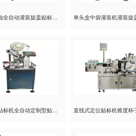
电子烟油全自动灌装旋盖贴标线全自动转盘式灌装充填伺服旋盖连卧滚贴
打火机贴标机全自动定制型贴标平面圆周一整圈贴标设备