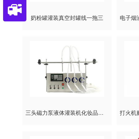
奶粉罐灌装真空封罐线一拖三
三头磁力泵液体灌装机化妆品食品流体液体台式灌装机高精度充填机